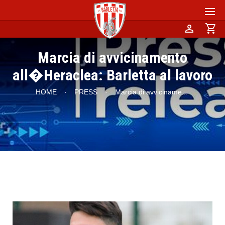
person
shopping_cart
Marcia di avvicinamento
all�Heraclea: Barletta al lavoro
HOME
·
PRESS
·
Marcia di avviciname
...