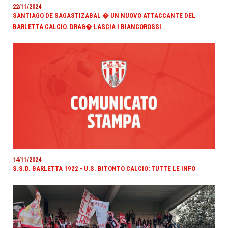
22/11/2024
SANTIAGO DE SAGASTIZABAL � UN NUOVO ATTACCANTE DEL
BARLETTA CALCIO. DRAG� LASCIA I BIANCOROSSI.
14/11/2024
S.S.D. BARLETTA 1922 - U.S. BITONTO CALCIO: TUTTE LE INFO