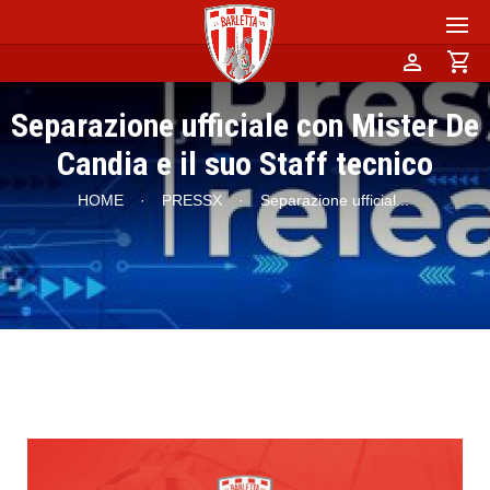
person
shopping_cart
Separazione ufficiale con Mister De
Candia e il suo Staff tecnico
HOME
·
PRESSX
·
Separazione ufficial
...