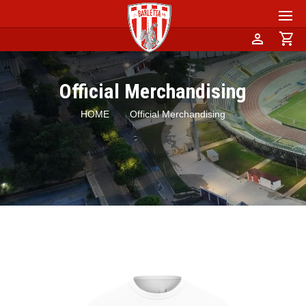
person
shopping_cart
Official Merchandising
HOME
Official Merchandising