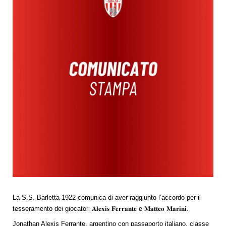
La S.S. Barletta 1922 comunica di aver raggiunto l’accordo per il
tesseramento dei giocatori 𝐀𝐥𝐞𝐱𝐢𝐬 𝐅𝐞𝐫𝐫𝐚𝐧𝐭𝐞 e 𝐌𝐚𝐭𝐭𝐞𝐨 𝐌𝐚𝐫𝐢𝐧𝐢.
Jonathan Alexis Ferrante, argentino con passaporto italiano, classe