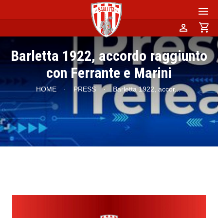
person
shopping_cart
Barletta 1922, accordo raggiunto
con Ferrante e Marini
HOME
·
PRESS
·
Barletta 1922, accor
...