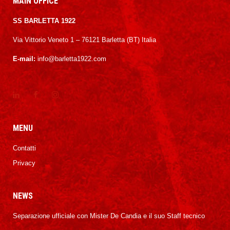
MAIN OFFICE
SS BARLETTA 1922
Via Vittorio Veneto 1 – 76121 Barletta (BT) Italia
E-mail:
info@barletta1922.com
MENU
Contatti
Privacy
NEWS
Separazione ufficiale con Mister De Candia e il suo Staff tecnico