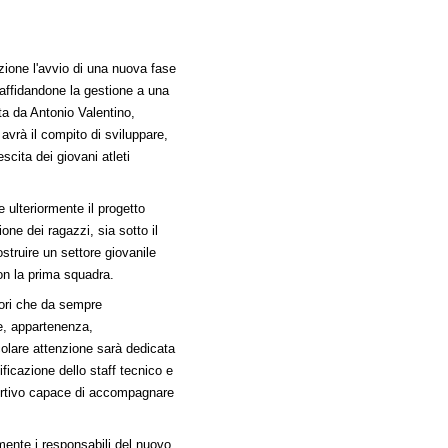
ione l'avvio di una nuova fase
, affidandone la gestione a una
ta da Antonio Valentino,
vrà il compito di sviluppare,
escita dei giovani atleti
 ulteriormente il progetto
one dei ragazzi, sia sotto il
ostruire un settore giovanile
on la prima squadra.
lori che da sempre
ne, appartenenza,
icolare attenzione sarà dedicata
lificazione dello staff tecnico e
ortivo capace di accompagnare
lmente i responsabili del nuovo