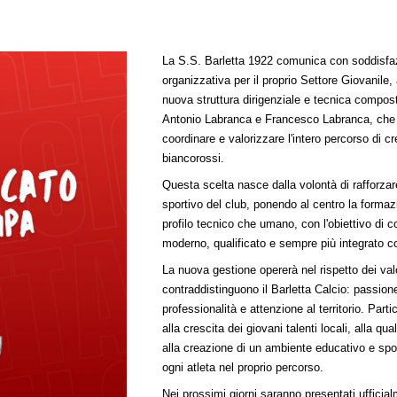
La S.S. Barletta 1922 comunica con soddisfaz
organizzativa per il proprio Settore Giovanile
nuova struttura dirigenziale e tecnica compos
Antonio Labranca e Francesco Labranca, che a
coordinare e valorizzare l'intero percorso di cr
biancorossi.
Questa scelta nasce dalla volontà di rafforzare
sportivo del club, ponendo al centro la formazi
profilo tecnico che umano, con l'obiettivo di c
moderno, qualificato e sempre più integrato c
La nuova gestione opererà nel rispetto dei va
contraddistinguono il Barletta Calcio: passio
professionalità e attenzione al territorio. Part
alla crescita dei giovani talenti locali, alla qua
alla creazione di un ambiente educativo e sp
ogni atleta nel proprio percorso.
Nei prossimi giorni saranno presentati ufficia