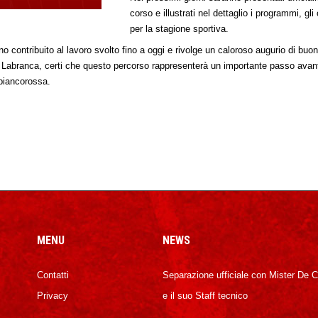
corso e illustrati nel dettaglio i programmi, gli 
per la stagione sportiva.
no contribuito al lavoro svolto fino a oggi e rivolge un caloroso augurio di buo
abranca, certi che questo percorso rappresenterà un importante passo avanti 
 biancorossa.
MENU
NEWS
Contatti
Separazione ufficiale con Mister De 
Privacy
e il suo Staff tecnico