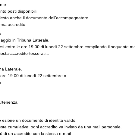
nte
to posti disponibili
hiesto anche il documento dell’accompagnatore.
erma accredito.
A
maggio in Tribuna Laterale.
arsi entro le ore 19:00 di lunedì 22 settembre compilando il seguente m
hiesta-accredito-tesserati...
una Laterale.
e ore 19:00 di lunedì 22 settembre a:
m
partenenza
o esibire un documento di identità valido.
ste cumulative: ogni accredito va inviato da una mail personale.
ù di un accredito con la stessa e-mail.