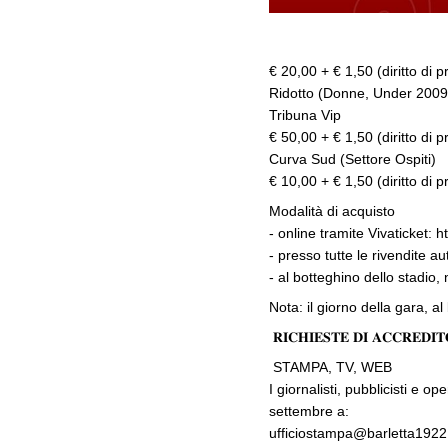
€ 20,00 + € 1,50 (diritto di 
Ridotto (Donne, Under 2009/
Tribuna Vip
€ 50,00 + € 1,50 (diritto di 
Curva Sud (Settore Ospiti)
€ 10,00 + € 1,50 (diritto di 
Modalità di acquisto
- online tramite Vivaticket:
h
- presso tutte le rivendite au
- al botteghino dello stadio,
Nota: il giorno della gara, al
𝐑𝐈𝐂𝐇𝐈𝐄𝐒𝐓𝐄 𝐃𝐈 𝐀𝐂𝐂𝐑𝐄𝐃𝐈𝐓
STAMPA, TV, WEB
I giornalisti, pubblicisti e o
settembre a:
ufficiostampa@barletta192