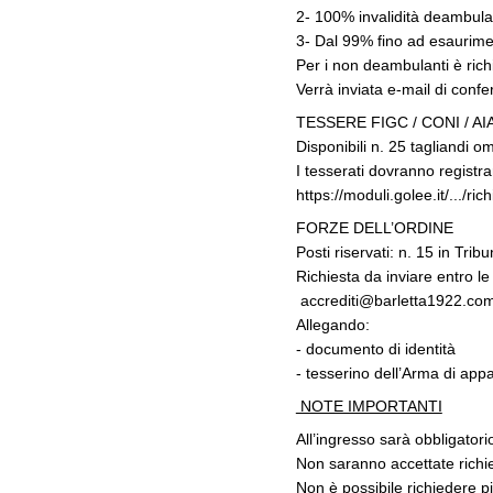
2- 100% invalidità deambula
3- Dal 99% fino ad esaurimen
Per i non deambulanti è ric
Verrà inviata e-mail di conf
TESSERE FIGC / CONI / AI
Disponibili n. 25 tagliandi o
I tesserati dovranno registr
https://moduli.golee.it/.../ric
FORZE DELL’ORDINE
Posti riservati: n. 15 in Trib
Richiesta da inviare entro l
accrediti@barletta1922.co
Allegando:
- documento di identità
- tesserino dell’Arma di ap
NOTE IMPORTANTI
All’ingresso sarà obbligatori
Non saranno accettate richie
Non è possibile richiedere pi