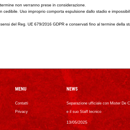
i termine non verranno prese in considerazione.
n cedibile. Uso improprio comporta espulsione dallo stadio e impossibilit
 ai sensi del Reg. UE 679/2016 GDPR e conservati fino al termine della s
MENU
NEWS
Contatti
Separazione ufficiale con Mister De 
Privacy
e il suo Staff tecnico
13/05/2025