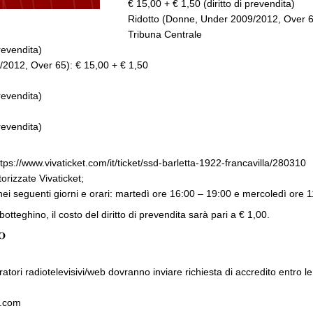
€ 15,00 + € 1,50 (diritto di prevendita)
Ridotto (Donne, Under 2009/2012, Over 6
Tribuna Centrale
prevendita)
2012, Over 65): € 15,00 + € 1,50
prevendita)
prevendita)
ttps://www.vivaticket.com/it/ticket/ssd-barletta-1922-francavilla/280310
torizzate Vivaticket;
 nei seguenti giorni e orari: martedì ore 16:00 – 19:00 e mercoledì ore 
 botteghino, il costo del diritto di prevendita sarà pari a € 1,00.
𝐎
peratori radiotelevisivi/web dovranno inviare richiesta di accredito entro l
2.com