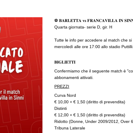
⚽ 𝐁𝐀𝐑𝐋𝐄𝐓𝐓𝐀 𝐯𝐬 𝐅𝐑𝐀𝐍𝐂𝐀𝐕𝐈𝐋𝐋𝐀 𝐈𝐍 𝐒𝐈𝐍
Quarta giornata- serie D, gir. H
Tutte le info per accedere al match che si
mercoledì alle ore 17:00 allo stadio Puttilli
𝐁𝐈𝐆𝐋𝐈𝐄𝐓𝐓𝐈
Confermiamo che il seguente match è "comp
abbonamenti attivati.
PREZZI
Curva Nord
€ 10,00 + € 1,50 (diritto di prevendita)
Distinti
€ 12,00 + € 1,50 (diritto di prevendita)
Ridotto (Donne, Under 2009/2012, Over 6
Tribuna Laterale