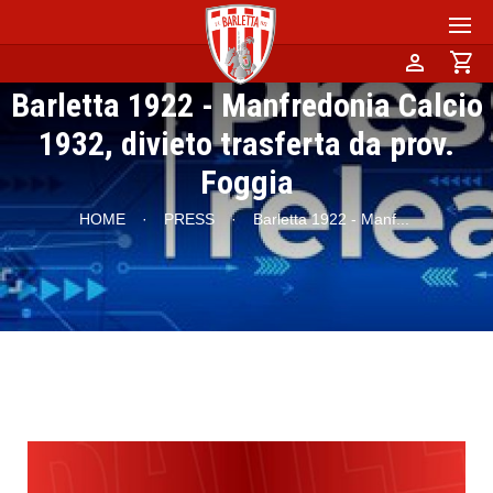
person
shopping_cart
Barletta 1922 - Manfredonia Calcio
1932, divieto trasferta da prov.
Foggia
HOME
·
PRESS
·
Barletta 1922 - Manf
...