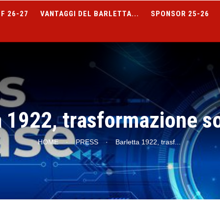
F 26-27
VANTAGGI DEL BARLETTA...
SPONSOR 25-26
a 1922, trasformazione so
HOME
·
PRESS
·
Barletta 1922, trasf
...