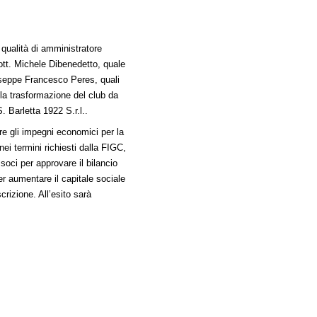
qualità di amministratore
dott. Michele Dibenedetto, quale
useppe Francesco Peres, quali
 la trasformazione del club da
S. Barletta 1922 S.r.l..
ere gli impegni economici per la
ei termini richiesti dalla FIGC,
oci per approvare il bilancio
r aumentare il capitale sociale
crizione. All’esito sarà