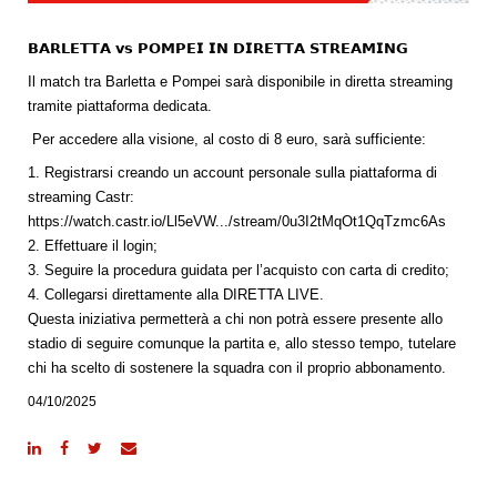
𝗕𝗔𝗥𝗟𝗘𝗧𝗧𝗔 𝘃𝘀 𝗣𝗢𝗠𝗣𝗘𝗜 𝗜𝗡 𝗗𝗜𝗥𝗘𝗧𝗧𝗔 𝗦𝗧𝗥𝗘𝗔𝗠𝗜𝗡𝗚
Il match tra Barletta e Pompei sarà disponibile in diretta streaming
tramite piattaforma dedicata.
Per accedere alla visione, al costo di 8 euro, sarà sufficiente:
1. Registrarsi creando un account personale sulla piattaforma di
streaming Castr:
https://watch.castr.io/Ll5eVW.../stream/0u3I2tMqOt1QqTzmc6As
2. Effettuare il login;
3. Seguire la procedura guidata per l’acquisto con carta di credito;
4. Collegarsi direttamente alla DIRETTA LIVE.
Questa iniziativa permetterà a chi non potrà essere presente allo
stadio di seguire comunque la partita e, allo stesso tempo, tutelare
chi ha scelto di sostenere la squadra con il proprio abbonamento.
04/10/2025