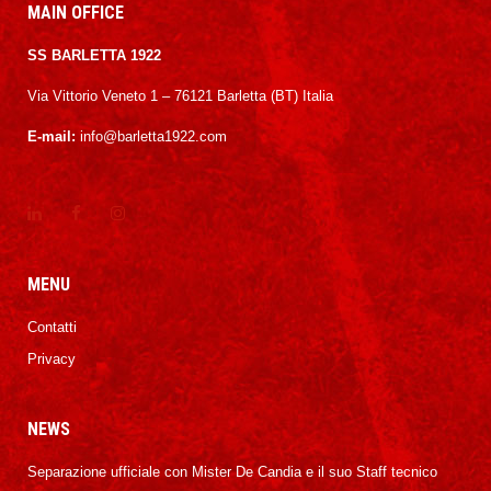
MAIN OFFICE
SS BARLETTA 1922
Via Vittorio Veneto 1 – 76121 Barletta (BT) Italia
E-mail:
info@barletta1922.com
MENU
Contatti
Privacy
NEWS
Separazione ufficiale con Mister De Candia e il suo Staff tecnico