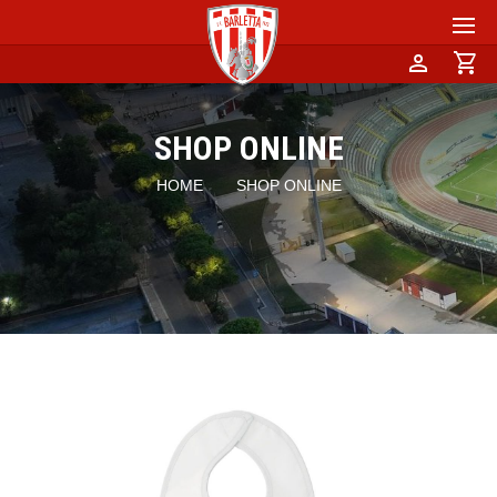
person
shopping_cart
SHOP ONLINE
HOME
SHOP ONLINE