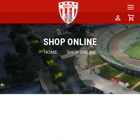
person
shopping_cart
SHOP ONLINE
HOME
SHOP ONLINE