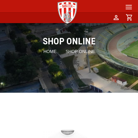
person
shopping_cart
SHOP ONLINE
HOME
SHOP ONLINE