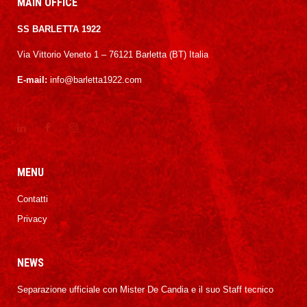
MAIN OFFICE
SS BARLETTA 1922
Via Vittorio Veneto 1 – 76121 Barletta (BT) Italia
E-mail:
info@barletta1922.com
MENU
Contatti
Privacy
NEWS
Separazione ufficiale con Mister De Candia e il suo Staff tecnico