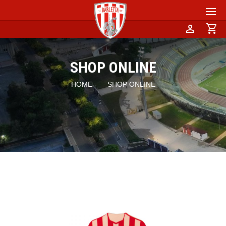
person
shopping_cart
SHOP ONLINE
HOME
SHOP ONLINE