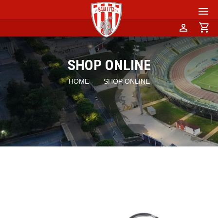
person
shopping_cart
SHOP ONLINE
HOME
SHOP ONLINE