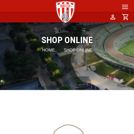
person
shopping_cart
SHOP ONLINE
HOME
SHOP ONLINE