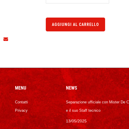
AGGIUNGI AL CARRELLO
MENU
NEWS
Contatti
Separazione ufficiale con Mister De 
Privacy
e il suo Staff tecnico
13/05/2025