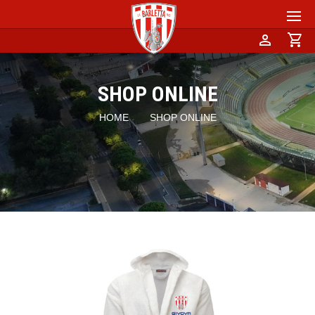
person
shopping_cart
SHOP ONLINE
HOME
SHOP ONLINE