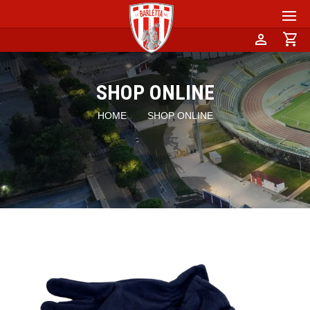
person
shopping_cart
SHOP ONLINE
HOME
SHOP ONLINE