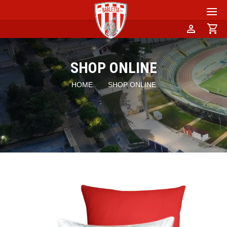
person
shopping_cart
SHOP ONLINE
HOME
SHOP ONLINE