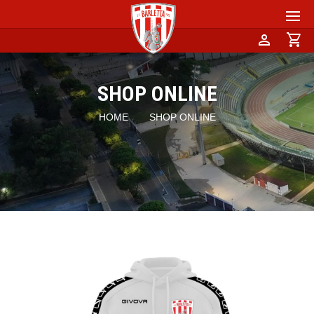
person
shopping_cart
SHOP ONLINE
HOME
SHOP ONLINE