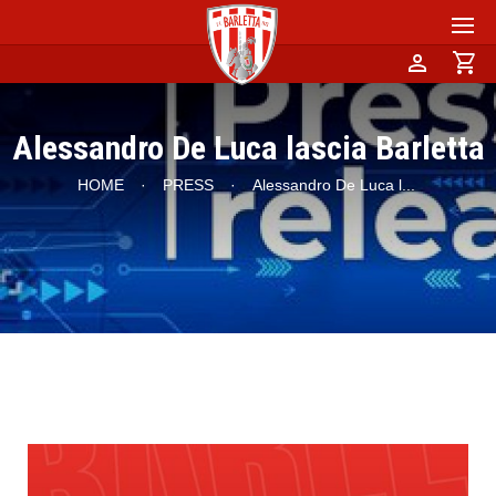
person
shopping_cart
Alessandro De Luca lascia Barletta
HOME
·
PRESS
·
Alessandro De Luca l
...