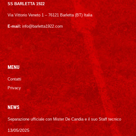
SS BARLETTA 1922
Via Vittorio Veneto 1 – 76121 Barletta (BT) Italia
E-mail:
info@barletta1922.com
MENU
Contatti
Privacy
NEWS
Separazione ufficiale con Mister De Candia e il suo Staff tecnico
13/05/2025