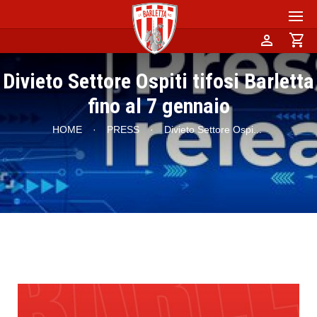
person
shopping_cart
Divieto Settore Ospiti tifosi Barletta
fino al 7 gennaio
HOME
·
PRESS
·
Divieto Settore Ospi
...