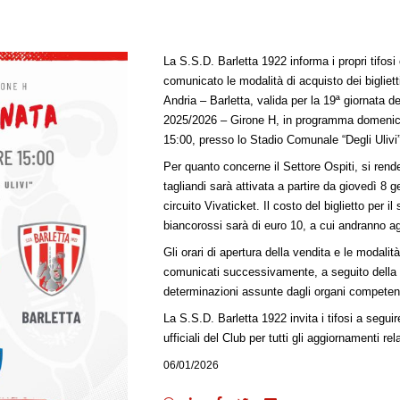
La S.S.D. Barletta 1922 informa i propri tifosi
comunicato le modalità di acquisto dei biglietti
Andria – Barletta, valida per la 19ª giornata 
2025/2026 – Girone H, in programma domenica
15:00, presso lo Stadio Comunale “Degli Ulivi”
Per quanto concerne il Settore Ospiti, si rend
tagliandi sarà attivata a partire da giovedì 8 
circuito Vivaticket. Il costo del biglietto per il
biancorossi sarà di euro 10, a cui andranno aggi
Gli orari di apertura della vendita e le modalit
comunicati successivamente, a seguito della 
determinazioni assunte dagli organi competent
La S.S.D. Barletta 1922 invita i tifosi a segui
ufficiali del Club per tutti gli aggiornamenti rela
06/01/2026