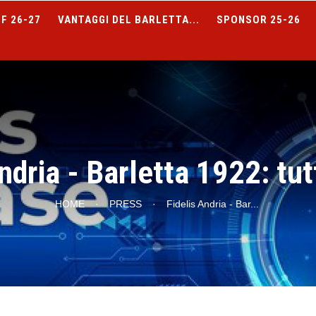
F 26-27
VANTAGGI DEL BARLETTA...
SPONSOR 25-26
ndria - Barletta 1922: tut
HOME
·
PRESS
·
Fidelis Andria - Bar
...