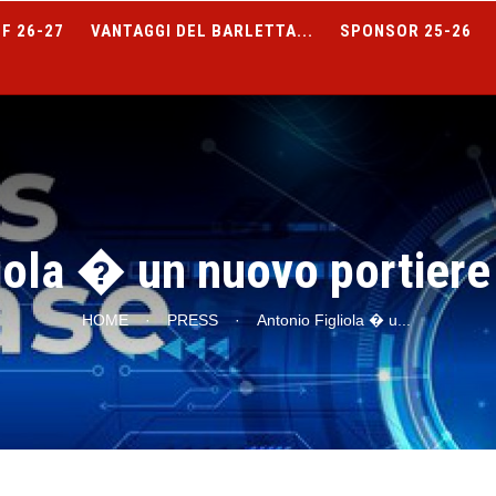
F 26-27
VANTAGGI DEL BARLETTA...
SPONSOR 25-26
iola � un nuovo portiere
HOME
·
PRESS
·
Antonio Figliola � u
...