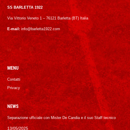
SS BARLETTA 1922
Via Vittorio Veneto 1 – 76121 Barletta (BT) Italia
E-mail:
info@barletta1922.com
MENU
Contatti
Privacy
NEWS
Separazione ufficiale con Mister De Candia e il suo Staff tecnico
13/05/2025