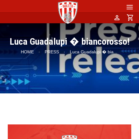
person
shopping_cart
Luca Guadalupi � biancorosso!
HOME
·
PRESS
·
Luca Guadalupi � bia
...