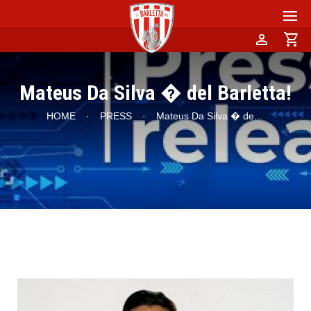
person
shopping_cart
Mateus Da Silva � del Barletta!
HOME
·
PRESS
·
Mateus Da Silva � de
...