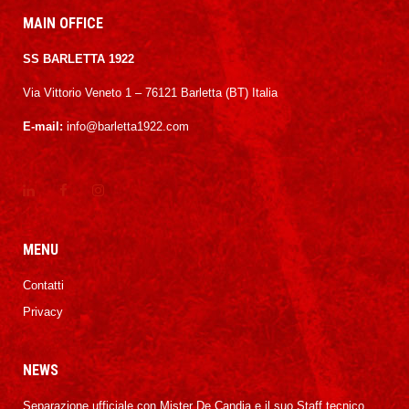
MAIN OFFICE
SS BARLETTA 1922
Via Vittorio Veneto 1 – 76121 Barletta (BT) Italia
E-mail:
info@barletta1922.com
MENU
Contatti
Privacy
NEWS
Separazione ufficiale con Mister De Candia e il suo Staff tecnico