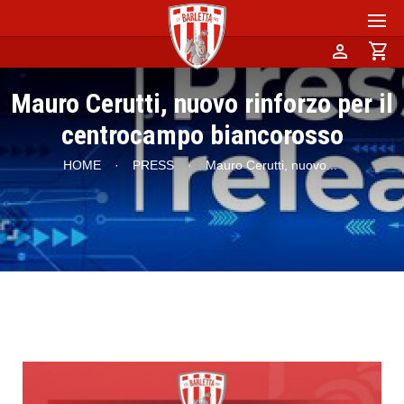
person
shopping_cart
Mauro Cerutti, nuovo rinforzo per il
centrocampo biancorosso
HOME
·
PRESS
·
Mauro Cerutti, nuovo
...