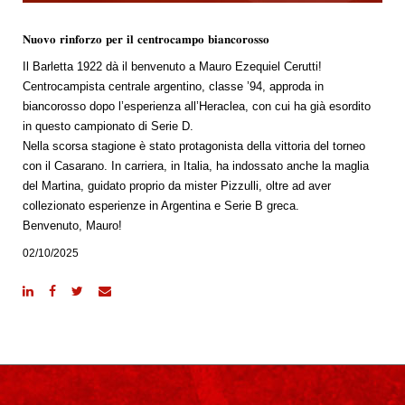
𝐍𝐮𝐨𝐯𝐨 𝐫𝐢𝐧𝐟𝐨𝐫𝐳𝐨 𝐩𝐞𝐫 𝐢𝐥 𝐜𝐞𝐧𝐭𝐫𝐨𝐜𝐚𝐦𝐩𝐨 𝐛𝐢𝐚𝐧𝐜𝐨𝐫𝐨𝐬𝐬𝐨
Il Barletta 1922 dà il benvenuto a Mauro Ezequiel Cerutti!
Centrocampista centrale argentino, classe ’94, approda in
biancorosso dopo l’esperienza all’Heraclea, con cui ha già esordito
in questo campionato di Serie D.
Nella scorsa stagione è stato protagonista della vittoria del torneo
con il Casarano. In carriera, in Italia, ha indossato anche la maglia
del Martina, guidato proprio da mister Pizzulli, oltre ad aver
collezionato esperienze in Argentina e Serie B greca.
Benvenuto, Mauro!
02/10/2025