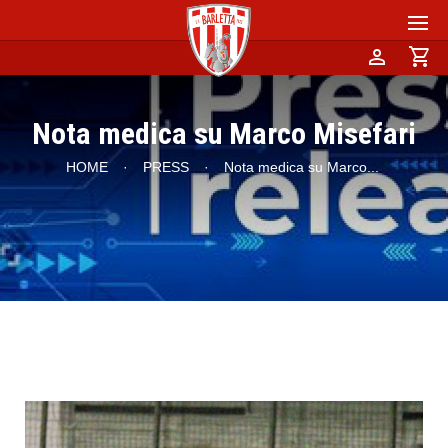
person
shopping_cart
Nota medica su Marco Misefari
HOME
·
PRESS
·
Nota medica su Marco
...