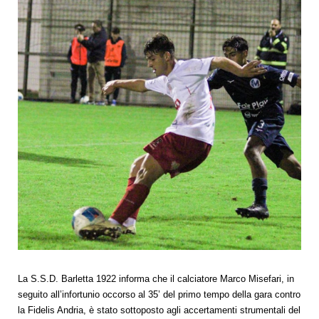
La S.S.D. Barletta 1922 informa che il calciatore Marco Misefari, in
seguito all’infortunio occorso al 35’ del primo tempo della gara contro
la Fidelis Andria, è stato sottoposto agli accertamenti strumentali del