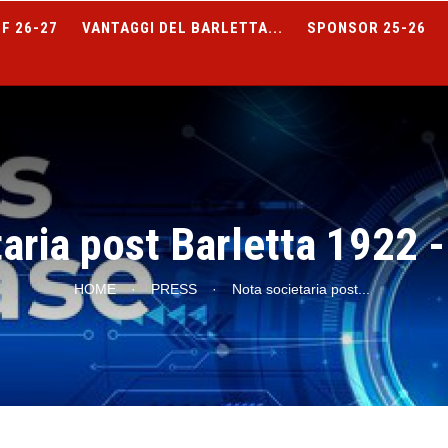
F 26-27
VANTAGGI DEL BARLETTA...
SPONSOR 25-26
aria post Barletta 1922 
HOME
·
PRESS
·
Nota societaria post
...