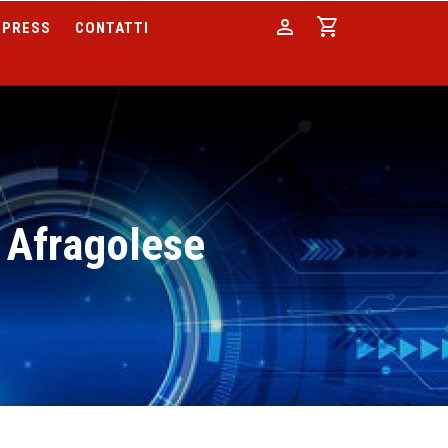
person
shopping_cart
PRESS
CONTATTI
- Afragolese