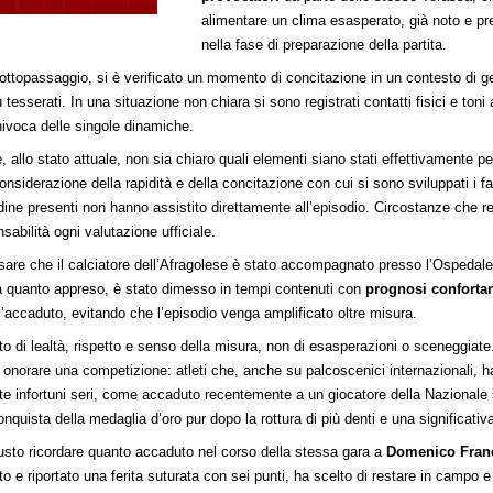
alimentare un clima esasperato, già noto e p
nella fase di preparazione della partita.
l sottopassaggio, si è verificato un momento di concitazione in un contesto di 
esserati. In una situazione non chiara si sono registrati contatti fisici e to
nivoca delle singole dinamiche.
allo stato attuale, non sia chiaro quali elementi siano stati effettivamente perc
onsiderazione della rapidità e della concitazione con cui si sono sviluppati i f
rdine presenti non hanno assistito direttamente all’episodio. Circostanze che 
sabilità ogni valutazione ufficiale.
isare che il calciatore dell’Afragolese è stato accompagnato presso l’Ospedale
 Da quanto appreso, è stato dimesso in tempi contenuti con
prognosi conforta
ll’accaduto, evitando che l’episodio venga amplificato oltre misura.
tto di lealtà, rispetto e senso della misura, non di esasperazioni o sceneggiate
i onorare una competizione: atleti che, anche su palcoscenici internazionali, 
te infortuni seri, come accaduto recentemente a un giocatore della Nazionale 
onquista della medaglia d’oro pur dopo la rottura di più denti e una significativ
usto ricordare quanto accaduto nel corso della stessa gara a
Domenico Fran
o e riportato una ferita suturata con sei punti, ha scelto di restare in campo e