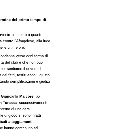
termine del primo tempo di
ervenire in merito a quanto
 contro l’Afragolese, alla luce
elle ultime ore.
 condanna verso ogni forma di
vità del club e che non può
po, sentiamo il dovere di
dei fatti, restituendo il giusto
itando semplificazioni e giudizi
o
Giancarlo Malcore
, poi
n Torassa
, successivamente
nterno di una gara
e di gioco si sono infatti
ficati atteggiamenti
he hanno contribuito ad