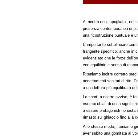
Al rientro negli spogliatoi, ne
presenza contemporanea di più t
una ricostruzione puntuale e u
È importante sottolineare come, 
frangente specifico, anche in c
evidenziato che le forze dell’o
con equilibrio e senso di respon
Riteniamo inoltre corretto prec
accertamenti sanitari di rito.
a una lettura più equilibrata de
Lo sport, a nostro avviso, è fa
esempi chiari di cosa significh
a essere protagonisti nonostan
rimasto sul ghiaccio fino alla c
Allo stesso modo, riteniamo gi
aver subito una gomitata al volt