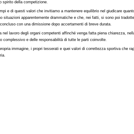
o spirito della competizione.
mpi e di questi valori che invitiamo a mantenere equilibrio nel giudicare quan
o situazioni apparentemente drammatiche e che, nei fatti, si sono poi tradott
e concluso con una dimissione dopo accertamenti di breve durata.
 nel lavoro degli organi competenti affinché venga fatta piena chiarezza, nell
 complessivo e delle responsabilità di tutte le parti coinvolte.
 propria immagine, i propri tesserati e quei valori di correttezza sportiva che 
ria.