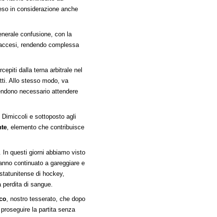
reso in considerazione anche
generale confusione, con la
ni accesi, rendendo complessa
epiti dalla terna arbitrale nel
atti. Allo stesso modo, va
rendono necessario attendere
 Dimiccoli e sottoposto agli
nte
, elemento che contribuisce
. In questi giorni abbiamo visto
hanno continuato a gareggiare e
statunitense di hockey,
a perdita di sangue.
co
, nostro tesserato, che dopo
 proseguire la partita senza