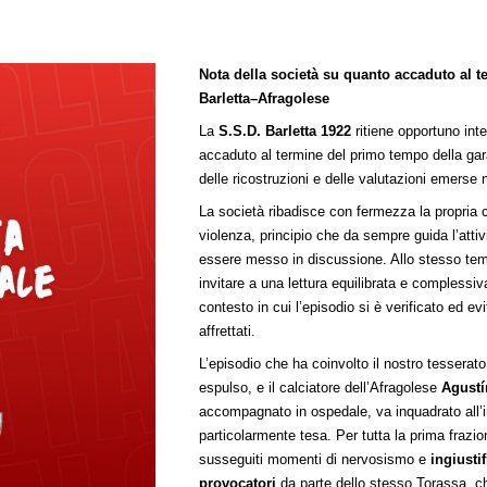
Nota della società su quanto accaduto al 
Barletta–Afragolese
La
S.S.D. Barletta 1922
ritiene opportuno int
accaduto al termine del primo tempo della gara
delle ricostruzioni e delle valutazioni emerse n
La società ribadisce con fermezza la propria
violenza, principio che da sempre guida l’atti
essere messo in discussione. Allo stesso tem
invitare a una lettura equilibrata e complessiva 
contesto in cui l’episodio si è verificato ed ev
affrettati.
L’episodio che ha coinvolto il nostro tesserat
espulso, e il calciatore dell’Afragolese
Agustí
accompagnato in ospedale, va inquadrato all’i
particolarmente tesa. Per tutta la prima frazion
susseguiti momenti di nervosismo e
ingiusti
provocatori
da parte dello stesso Torassa, c