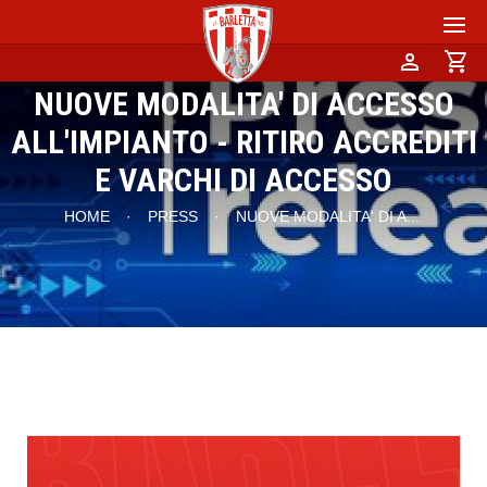
person
shopping_cart
NUOVE MODALITA' DI ACCESSO
ALL'IMPIANTO - RITIRO ACCREDITI
E VARCHI DI ACCESSO
HOME
·
PRESS
·
NUOVE MODALITA' DI A
...