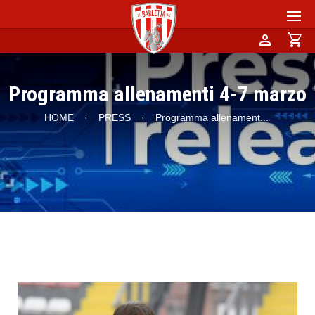
person
shopping_cart
Programma allenamenti 4-7 marzo
HOME
·
PRESS
·
Programma allenament
...