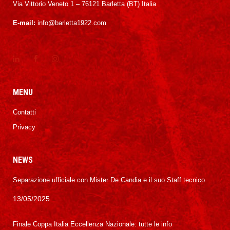
Via Vittorio Veneto 1 – 76121 Barletta (BT) Italia
E-mail:
info@barletta1922.com
MENU
Contatti
Privacy
NEWS
Separazione ufficiale con Mister De Candia e il suo Staff tecnico
13/05/2025
Finale Coppa Italia Eccellenza Nazionale: tutte le info