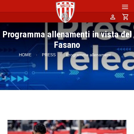
person
shopping_cart
Programma allenamenti in vista del
Fasano
HOME
·
PRESS
·
Programma allenament
...