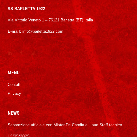
SS BARLETTA 1922
Via Vittorio Veneto 1 – 76121 Barletta (BT) Italia
E-mail:
info@barletta1922.com
MENU
Contatti
Privacy
NEWS
Separazione ufficiale con Mister De Candia e il suo Staff tecnico
13/05/2025