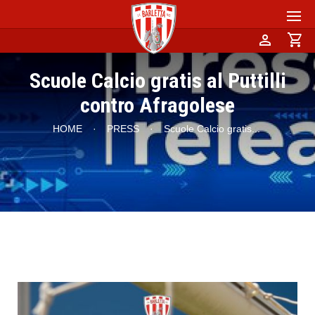
person
shopping_cart
Scuole Calcio gratis al Puttilli
contro Afragolese
HOME
·
PRESS
·
Scuole Calcio gratis
...