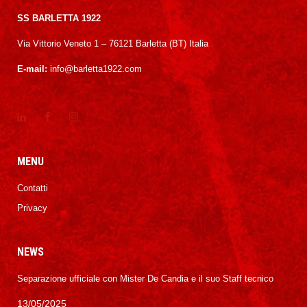
SS BARLETTA 1922
Via Vittorio Veneto 1 – 76121 Barletta (BT) Italia
E-mail:
info@barletta1922.com
MENU
Contatti
Privacy
NEWS
Separazione ufficiale con Mister De Candia e il suo Staff tecnico
13/05/2025