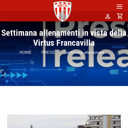
person
shopping_cart
Settimana allenamenti in vista della
Virtus Francavilla
HOME
·
PRESS
·
Settimana allenament
...