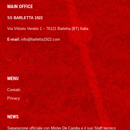
MAIN OFFICE
SS BARLETTA 1922
Via Vittorio Veneto 1 – 76121 Barletta (BT) Italia
E-mail:
info@barletta1922.com
MENU
Contatti
Privacy
NEWS
Separazione ufficiale con Mister De Candia e il suo Staff tecnico