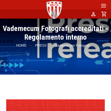
person
shopping_cart
Vademecum Fotografi accreditati -
Regolamento interno
HOME
·
PRESS
·
Vademecum Fotografi
...