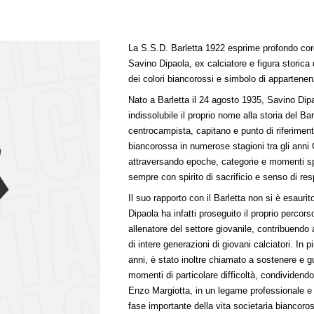
La S.S.D. Barletta 1922 esprime profondo cor
Savino Dipaola, ex calciatore e figura storica
dei colori biancorossi e simbolo di appartenenz
Nato a Barletta il 24 agosto 1935, Savino Dip
indissolubile il proprio nome alla storia del Ba
centrocampista, capitano e punto di riferiment
biancorossa in numerose stagioni tra gli anni
attraversando epoche, categorie e momenti spo
sempre con spirito di sacrificio e senso di res
Il suo rapporto con il Barletta non si è esaurito
Dipaola ha infatti proseguito il proprio percor
allenatore del settore giovanile, contribuendo
di intere generazioni di giovani calciatori. In 
anni, è stato inoltre chiamato a sostenere e g
momenti di particolare difficoltà, condividend
Enzo Margiotta, in un legame professionale 
fase importante della vita societaria biancoro