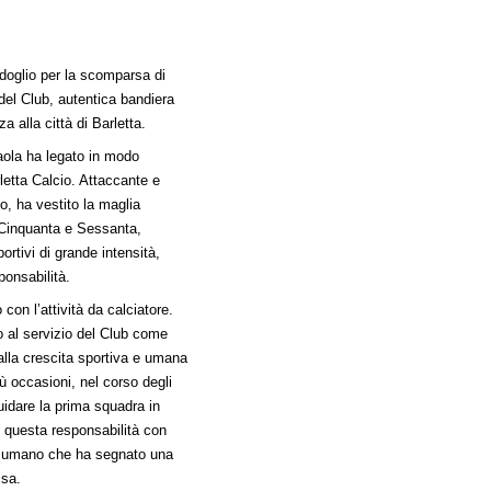
doglio per la scomparsa di
 del Club, autentica bandiera
a alla città di Barletta.
aola ha legato in modo
rletta Calcio. Attaccante e
o, ha vestito la maglia
 Cinquanta e Sessanta,
rtivi di grande intensità,
ponsabilità.
 con l’attività da calciatore.
so al servizio del Club come
 alla crescita sportiva e umana
più occasioni, nel corso degli
uidare la prima squadra in
o questa responsabilità con
e umano che ha segnato una
ssa.