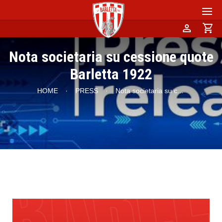
person
shopping_cart
Nota societaria su cessione quote
Barletta 1922
HOME
·
PRESS
·
Nota societaria su c
...