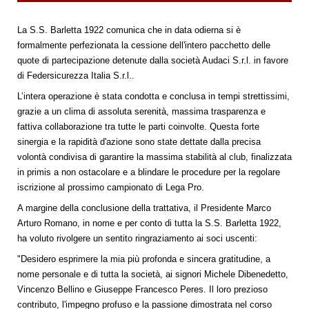
La S.S. Barletta 1922 comunica che in data odierna si è
formalmente perfezionata la cessione dell'intero pacchetto delle
quote di partecipazione detenute dalla società Audaci S.r.l. in favore
di Federsicurezza Italia S.r.l..
L’intera operazione è stata condotta e conclusa in tempi strettissimi,
grazie a un clima di assoluta serenità, massima trasparenza e
fattiva collaborazione tra tutte le parti coinvolte. Questa forte
sinergia e la rapidità d'azione sono state dettate dalla precisa
volontà condivisa di garantire la massima stabilità al club, finalizzata
in primis a non ostacolare e a blindare le procedure per la regolare
iscrizione al prossimo campionato di Lega Pro.
A margine della conclusione della trattativa, il Presidente Marco
Arturo Romano, in nome e per conto di tutta la S.S. Barletta 1922,
ha voluto rivolgere un sentito ringraziamento ai soci uscenti:
"Desidero esprimere la mia più profonda e sincera gratitudine, a
nome personale e di tutta la società, ai signori Michele Dibenedetto,
Vincenzo Bellino e Giuseppe Francesco Peres. Il loro prezioso
contributo, l'impegno profuso e la passione dimostrata nel corso