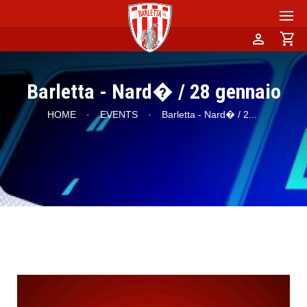
person
shopping_cart
Barletta - Nard� / 28 gennaio
HOME
·
EVENTS
·
Barletta - Nard� / 2
...