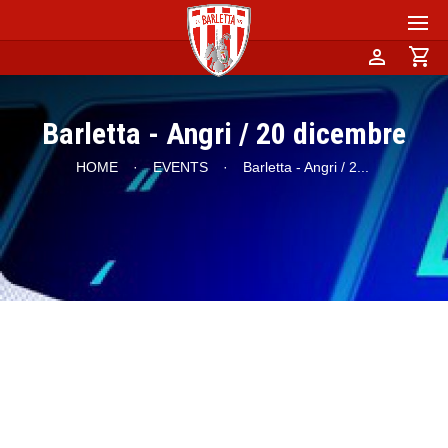
person
shopping_cart
Barletta - Angri / 20 dicembre
HOME
·
EVENTS
·
Barletta - Angri / 2
...