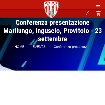
person
shopping_cart
Conferenza presentazione
Marilungo, Inguscio, Provitolo - 23
settembre
HOME
·
EVENTS
·
Conferenza presentaz
...