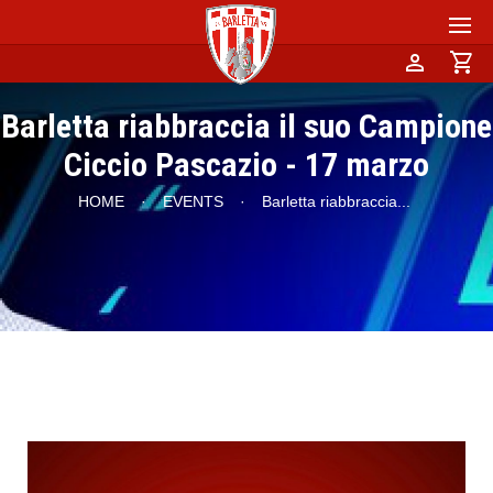
person
shopping_cart
Barletta riabbraccia il suo Campione
Ciccio Pascazio - 17 marzo
HOME
·
EVENTS
·
Barletta riabbraccia
...