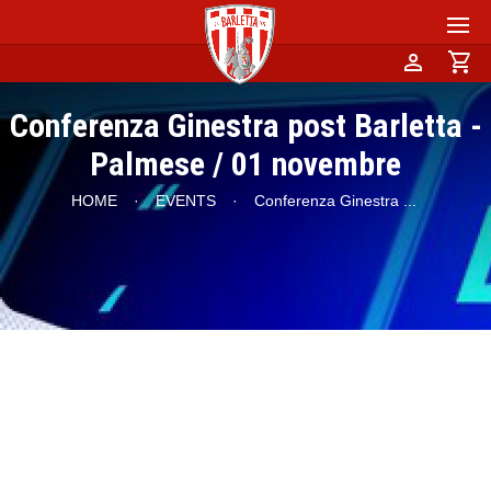
person
shopping_cart
Conferenza Ginestra post Barletta -
Palmese / 01 novembre
HOME
·
EVENTS
·
Conferenza Ginestra
...