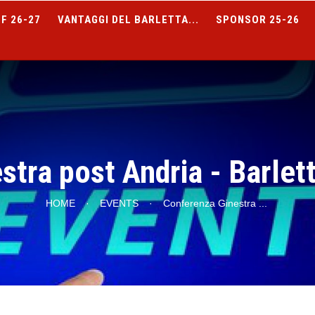
F 26-27
VANTAGGI DEL BARLETTA...
SPONSOR 25-26
stra post Andria - Barlet
HOME
·
EVENTS
·
Conferenza Ginestra
...