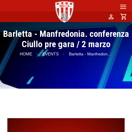
person
shopping_cart
Barletta - Manfredonia. conferenza
Ciullo pre gara / 2 marzo
HOME
·
EVENTS
·
Barletta - Manfredon
...