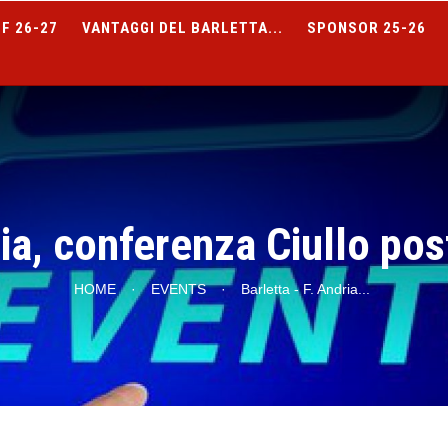
F 26-27
VANTAGGI DEL BARLETTA...
SPONSOR 25-26
ria, conferenza Ciullo po
HOME
·
EVENTS
·
Barletta - F. Andria
...