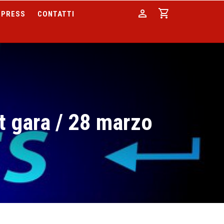
person
shopping_cart
PRESS
CONTATTI
st gara / 28 marzo