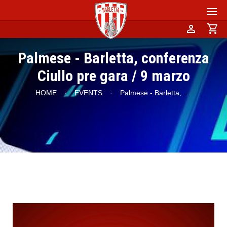
person
shopping_cart
Palmese - Barletta, conferenza
Ciullo pre gara / 9 marzo
HOME
·
EVENTS
·
Palmese - Barletta,
...